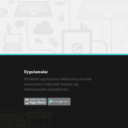
Uygulamalar
DPUMobil uygulamasını telefonunuza kurarak
üniversitemiz hakkındaki herşeye cep
telefonunuzdan ulaşabilirsiniz.