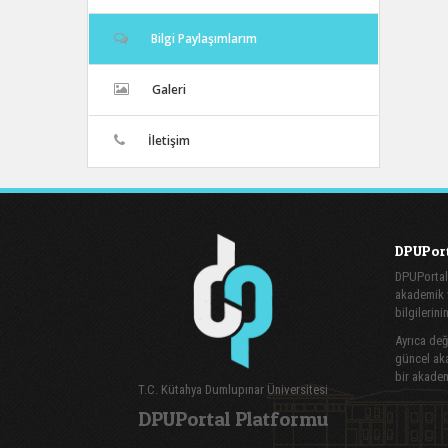
Bilgi Paylaşımlarım
Galeri
İletişim
DPUPort
DPUPortal
akademik v
bilgilerini
Ayrıca değe
güncel aka
bir akadem
T.C. Kütahya Dumlupınar Üniversitesi
DPUPortal Platformu