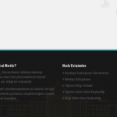
al Nedir?
Hızlı Erişimler
, Üniversitemiz ailesine mensup
Kütahya Dumlupınar Üniversitesi
e idari tüm personelimizin kişisel
Merkez Kütüphane
n yer aldığı bir sistemidir.
Öğrenci Bilgi Sistemi
rli akademisyenlerimizin alanları ile ilgili
Öğrenci İşleri Daire Başkanlığı
demik yazılarına ulaşabileceğiniz önemli
Bilgi İşlem Daire Başkanlığı
ik kaynaktır.