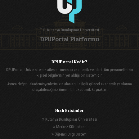
T.C. Kütahya Dumlupınar Üniversitesi
DPUPortal Platformu
DPUPortal Nedir?
DPUPortal, Üniversitemiz ailesine mensup akademik ve idari tüm personelimizin
kişisel bilgilerinin yer aldığı bir sistemidir.
Ayrıca değerli akademisyenlerimizin alanları ile ilgili güncel akademik yazılarına
ulaşabileceğiniz önemli bir akademik kaynaktır.
Hızlı Erişimler
Kütahya Dumlupınar Üniversitesi
Merkez Kütüphane
Öğrenci Bilgi Sistemi