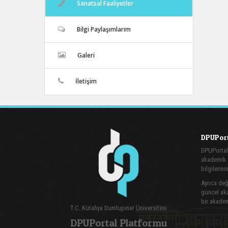
Sanatsal Faaliyetler
Bilgi Paylaşımlarım
Galeri
İletişim
DPUPort
DPUPortal
akademik v
bilgilerini
Ayrıca değe
güncel aka
bir akadem
T.C. Kütahya Dumlupınar Üniversitesi
DPUPortal Platformu