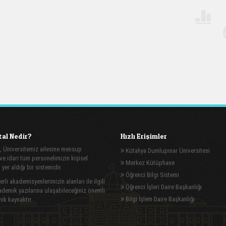
al Nedir?
Hızlı Erişimler
, Üniversitemiz ailesine mensup
Kütahya Dumlupınar Üniversitesi
e idari tüm personelimizin kişisel
Merkez Kütüphane
n yer aldığı bir sistemidir.
Öğrenci Bilgi Sistemi
rli akademisyenlerimizin alanları ile ilgili
Öğrenci İşleri Daire Başkanlığı
demik yazılarına ulaşabileceğiniz önemli
Bilgi İşlem Daire Başkanlığı
ik kaynaktır.