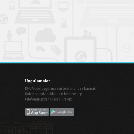
Uygulamalar
DPUMobil uygulamasını telefonunuza kurarak
üniversitemiz hakkındaki herşeye cep
telefonunuzdan ulaşabilirsiniz.