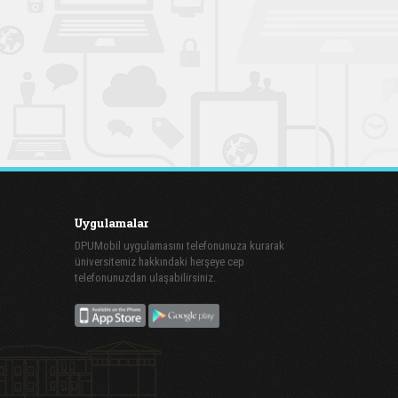
Uygulamalar
DPUMobil uygulamasını telefonunuza kurarak
üniversitemiz hakkındaki herşeye cep
telefonunuzdan ulaşabilirsiniz.