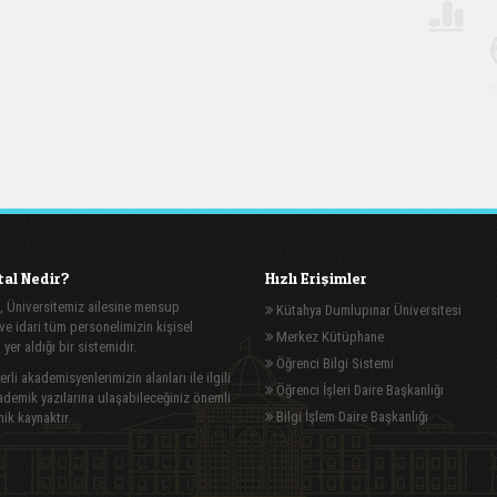
al Nedir?
Hızlı Erişimler
, Üniversitemiz ailesine mensup
Kütahya Dumlupınar Üniversitesi
e idari tüm personelimizin kişisel
Merkez Kütüphane
n yer aldığı bir sistemidir.
Öğrenci Bilgi Sistemi
rli akademisyenlerimizin alanları ile ilgili
Öğrenci İşleri Daire Başkanlığı
demik yazılarına ulaşabileceğiniz önemli
Bilgi İşlem Daire Başkanlığı
ik kaynaktır.