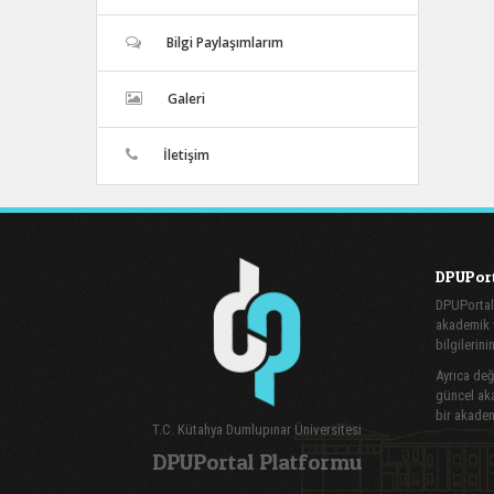
Bilgi Paylaşımlarım
Galeri
İletişim
DPUPort
DPUPortal
akademik v
bilgilerini
Ayrıca değe
güncel aka
bir akadem
T.C. Kütahya Dumlupınar Üniversitesi
DPUPortal Platformu