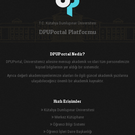
T.C. Kütahya Dumlupınar Üniversitesi
DPUPortal Platformu
DPUPortal Nedir?
DPUPortal, Üniversitemiz ailesine mensup akademik ve idari tüm personelimizin
kişisel bilgilerinin yer aldığı bir sistemidir.
Ayrıca değerli akademisyenlerimizin alanları ile ilgili güncel akademik yazılarına
ulaşabileceğiniz önemli bir akademik kaynaktır.
Hızlı Erişimler
Kütahya Dumlupınar Üniversitesi
Merkez Kütüphane
Öğrenci Bilgi Sistemi
Öğrenci İşleri Daire Başkanlığı