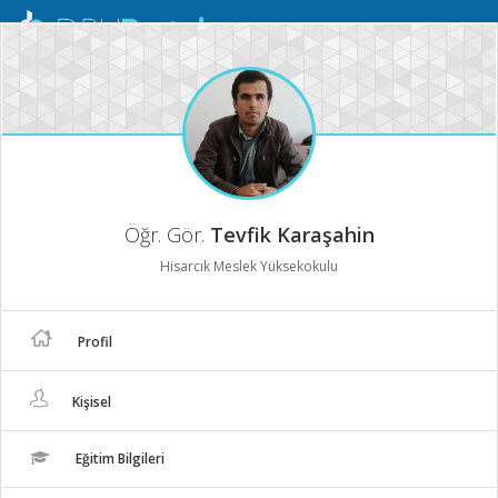
Mobil
Menü
Öğr. Gör.
Tevfik Karaşahin
Hisarcık Meslek Yüksekokulu
Profil
Kişisel
Eğitim Bilgileri