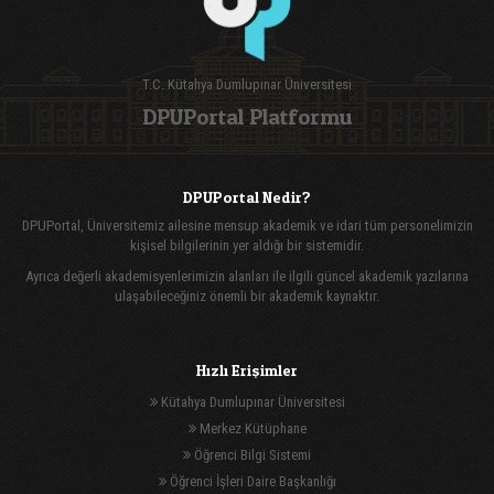
T.C. Kütahya Dumlupınar Üniversitesi
DPUPortal Platformu
DPUPortal Nedir?
DPUPortal, Üniversitemiz ailesine mensup akademik ve idari tüm personelimizin
kişisel bilgilerinin yer aldığı bir sistemidir.
Ayrıca değerli akademisyenlerimizin alanları ile ilgili güncel akademik yazılarına
ulaşabileceğiniz önemli bir akademik kaynaktır.
Hızlı Erişimler
Kütahya Dumlupınar Üniversitesi
Merkez Kütüphane
Öğrenci Bilgi Sistemi
Öğrenci İşleri Daire Başkanlığı