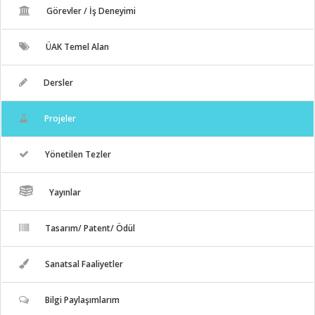
Görevler / İş Deneyimi
ÜAK Temel Alan
Dersler
Projeler
Yönetilen Tezler
Yayınlar
Tasarım/ Patent/ Ödül
Sanatsal Faaliyetler
Bilgi Paylaşımlarım