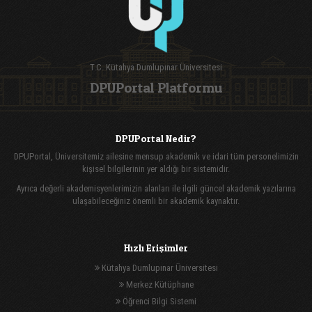
T.C. Kütahya Dumlupınar Üniversitesi
DPUPortal Platformu
DPUPortal Nedir?
DPUPortal, Üniversitemiz ailesine mensup akademik ve idari tüm personelimizin
kişisel bilgilerinin yer aldığı bir sistemidir.
Ayrıca değerli akademisyenlerimizin alanları ile ilgili güncel akademik yazılarına
ulaşabileceğiniz önemli bir akademik kaynaktır.
Hızlı Erişimler
Kütahya Dumlupınar Üniversitesi
Merkez Kütüphane
Öğrenci Bilgi Sistemi