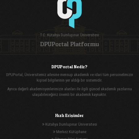
T.C. Kütahya Dumlupınar Üniversitesi
DPUPortal Platformu
DPUPortal Nedir?
DPUPortal, Üniversitemiz ailesine mensup akademik ve idari tüm personelimizin
kişisel bilgilerinin yer aldığı bir sistemidir.
Ayrıca değerli akademisyenlerimizin alanları ile ilgili güncel akademik yazılarına
ulaşabileceğiniz önemli bir akademik kaynaktır.
Hızlı Erişimler
Kütahya Dumlupınar Üniversitesi
Merkez Kütüphane