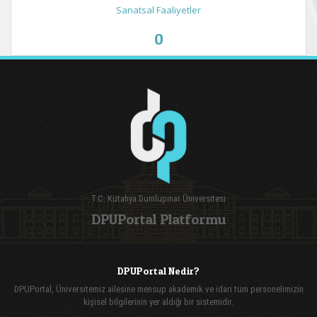
Sanatsal Faaliyetler
0
T.C. Kütahya Dumlupınar Üniversitesi
DPUPortal Platformu
DPUPortal Nedir?
DPUPortal, Üniversitemiz ailesine mensup akademik ve idari tüm personelimizin
kişisel bilgilerinin yer aldığı bir sistemidir.