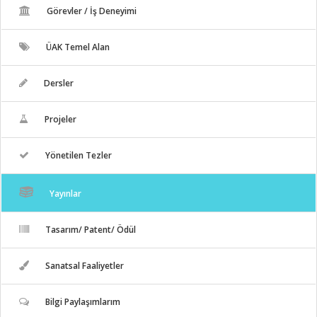
Görevler / İş Deneyimi
ÜAK Temel Alan
Dersler
Projeler
Yönetilen Tezler
Yayınlar
Tasarım/ Patent/ Ödül
Sanatsal Faaliyetler
Bilgi Paylaşımlarım