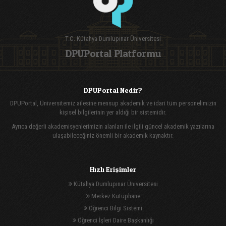
T.C. Kütahya Dumlupınar Üniversitesi
DPUPortal Platformu
DPUPortal Nedir?
DPUPortal, Üniversitemiz ailesine mensup akademik ve idari tüm personelimizin
kişisel bilgilerinin yer aldığı bir sistemidir.
Ayrıca değerli akademisyenlerimizin alanları ile ilgili güncel akademik yazılarına
ulaşabileceğiniz önemli bir akademik kaynaktır.
Hızlı Erişimler
Kütahya Dumlupınar Üniversitesi
Merkez Kütüphane
Öğrenci Bilgi Sistemi
Öğrenci İşleri Daire Başkanlığı