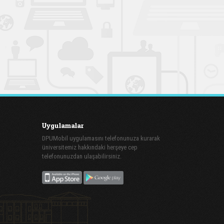
Uygulamalar
DPUMobil uygulamasını telefonunuza kurarak
üniversitemiz hakkındaki herşeye cep
telefonunuzdan ulaşabilirsiniz.