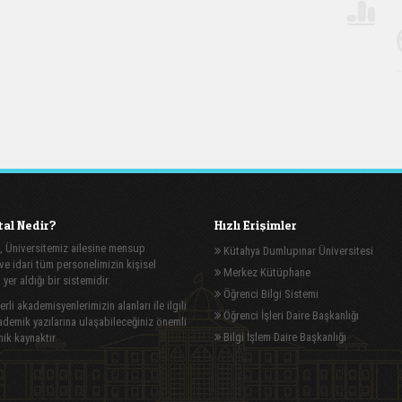
al Nedir?
Hızlı Erişimler
, Üniversitemiz ailesine mensup
Kütahya Dumlupınar Üniversitesi
e idari tüm personelimizin kişisel
Merkez Kütüphane
n yer aldığı bir sistemidir.
Öğrenci Bilgi Sistemi
rli akademisyenlerimizin alanları ile ilgili
Öğrenci İşleri Daire Başkanlığı
demik yazılarına ulaşabileceğiniz önemli
Bilgi İşlem Daire Başkanlığı
ik kaynaktır.