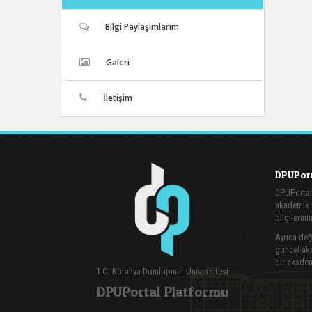
Bilgi Paylaşımlarım
Galeri
İletişim
DPUPort
DPUPortal
akademik v
bilgilerini
Ayrıca değe
güncel aka
bir akadem
T.C. Kütahya Dumlupınar Üniversitesi
DPUPortal Platformu