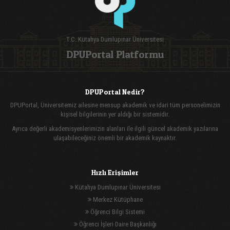
T.C. Kütahya Dumlupınar Üniversitesi
DPUPortal Platformu
DPUPortal Nedir?
DPUPortal, Üniversitemiz ailesine mensup akademik ve idari tüm personelimizin
kişisel bilgilerinin yer aldığı bir sistemidir.
Ayrıca değerli akademisyenlerimizin alanları ile ilgili güncel akademik yazılarına
ulaşabileceğiniz önemli bir akademik kaynaktır.
Hızlı Erişimler
Kütahya Dumlupınar Üniversitesi
Merkez Kütüphane
Öğrenci Bilgi Sistemi
Öğrenci İşleri Daire Başkanlığı