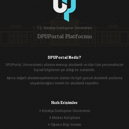
T.C. Kütahya Dumlupınar Üniversitesi
DPUPortal Platformu
DPUPortal Nedir?
DPUPortal, Üniversitemiz ailesine mensup akademik ve idari tüm personelimizin
kişisel bilgilerinin yer aldığı bir sistemidir.
Ayrıca değerli akademisyenlerimizin alanları ile ilgili güncel akademik yazılarına
ulaşabileceğiniz önemli bir akademik kaynaktır.
Hızlı Erişimler
Kütahya Dumlupınar Üniversitesi
Merkez Kütüphane
Öğrenci Bilgi Sistemi