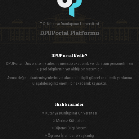
T.C. Kütahya Dumlupınar Üniversitesi
DPUPortal Platformu
DPUPortal Nedir?
DPUPortal, Üniversitemiz ailesine mensup akademik ve idari tüm personelimizin
kişisel bilgilerinin yer aldığı bir sistemidir.
Ayrıca değerli akademisyenlerimizin alanları ile ilgili güncel akademik yazılarına
ulaşabileceğiniz önemli bir akademik kaynaktır.
Hızlı Erişimler
Kütahya Dumlupınar Üniversitesi
Merkez Kütüphane
Öğrenci Bilgi Sistemi
Öğrenci İşleri Daire Başkanlığı