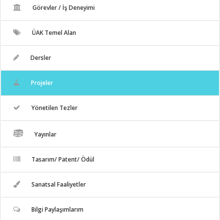
Görevler / İş Deneyimi
ÜAK Temel Alan
Dersler
Projeler
Yönetilen Tezler
Yayınlar
Tasarım/ Patent/ Ödül
Sanatsal Faaliyetler
Bilgi Paylaşımlarım