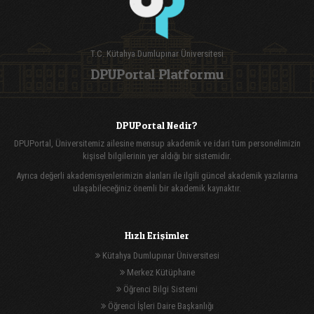
T.C. Kütahya Dumlupınar Üniversitesi
DPUPortal Platformu
DPUPortal Nedir?
DPUPortal, Üniversitemiz ailesine mensup akademik ve idari tüm personelimizin
kişisel bilgilerinin yer aldığı bir sistemidir.
Ayrıca değerli akademisyenlerimizin alanları ile ilgili güncel akademik yazılarına
ulaşabileceğiniz önemli bir akademik kaynaktır.
Hızlı Erişimler
Kütahya Dumlupınar Üniversitesi
Merkez Kütüphane
Öğrenci Bilgi Sistemi
Öğrenci İşleri Daire Başkanlığı