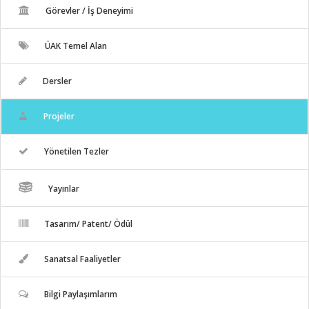
Görevler / İş Deneyimi
ÜAK Temel Alan
Dersler
Projeler
Yönetilen Tezler
Yayınlar
Tasarım/ Patent/ Ödül
Sanatsal Faaliyetler
Bilgi Paylaşımlarım