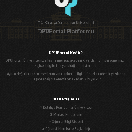
T.C. Kütahya Dumlupınar Üniversitesi
DPUPortal Platformu
DPUPortal Nedir?
DPUPortal, Üniversitemiz ailesine mensup akademik ve idari tüm personelimizin
kişisel bilgilerinin yer aldığı bir sistemidir.
Ayrıca değerli akademisyenlerimizin alanları ile ilgili güncel akademik yazılarına
ulaşabileceğiniz önemli bir akademik kaynaktır.
Hızlı Erişimler
Kütahya Dumlupınar Üniversitesi
Merkez Kütüphane
Öğrenci Bilgi Sistemi
Öğrenci İşleri Daire Başkanlığı