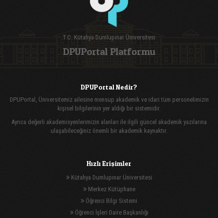
T.C. Kütahya Dumlupınar Üniversitesi
DPUPortal Platformu
DPUPortal Nedir?
DPUPortal, Üniversitemiz ailesine mensup akademik ve idari tüm personelimizin
kişisel bilgilerinin yer aldığı bir sistemidir.
Ayrıca değerli akademisyenlerimizin alanları ile ilgili güncel akademik yazılarına
ulaşabileceğiniz önemli bir akademik kaynaktır.
Hızlı Erişimler
Kütahya Dumlupınar Üniversitesi
Merkez Kütüphane
Öğrenci Bilgi Sistemi
Öğrenci İşleri Daire Başkanlığı