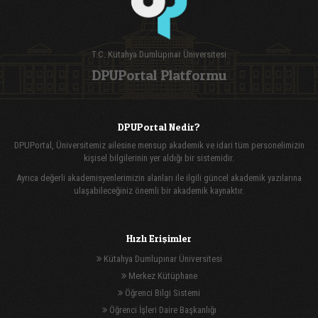
T.C. Kütahya Dumlupınar Üniversitesi
DPUPortal Platformu
DPUPortal Nedir?
DPUPortal, Üniversitemiz ailesine mensup akademik ve idari tüm personelimizin
kişisel bilgilerinin yer aldığı bir sistemidir.
Ayrıca değerli akademisyenlerimizin alanları ile ilgili güncel akademik yazılarına
ulaşabileceğiniz önemli bir akademik kaynaktır.
Hızlı Erişimler
Kütahya Dumlupınar Üniversitesi
Merkez Kütüphane
Öğrenci Bilgi Sistemi
Öğrenci İşleri Daire Başkanlığı