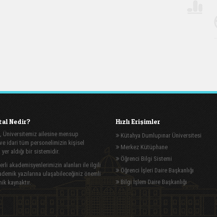
al Nedir?
Hızlı Erişimler
, Üniversitemiz ailesine mensup
Kütahya Dumlupınar Üniversitesi
e idari tüm personelimizin kişisel
Merkez Kütüphane
n yer aldığı bir sistemidir.
Öğrenci Bilgi Sistemi
rli akademisyenlerimizin alanları ile ilgili
Öğrenci İşleri Daire Başkanlığı
demik yazılarına ulaşabileceğiniz önemli
Bilgi İşlem Daire Başkanlığı
ik kaynaktır.