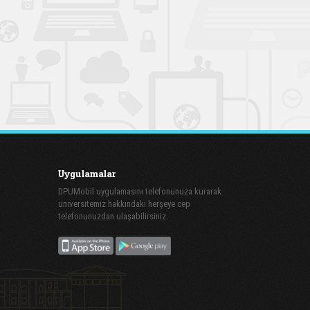
Uygulamalar
DPUMobil uygulamasını telefonunuza kurarak
üniversitemiz hakkındaki herşeye cep
telefonunuzdan ulaşabilirsiniz.