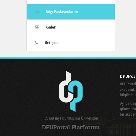
Bilgi Paylaşımlarım
Galeri
İletişim
DPUPort
DPUPortal
akademik v
bilgilerini
Ayrıca değe
güncel aka
bir akadem
T.C. Kütahya Dumlupınar Üniversitesi
DPUPortal Platformu