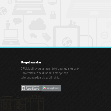
Uygulamalar
DPUMobil uygulamasını telefonunuza kurarak
üniversitemiz hakkındaki herşeye cep
telefonunuzdan ulaşabilirsiniz.