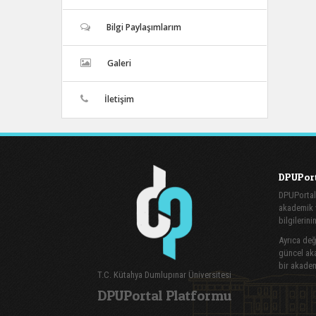
Bilgi Paylaşımlarım
Galeri
İletişim
DPUPort
DPUPortal
akademik v
bilgilerini
Ayrıca değe
güncel aka
bir akadem
T.C. Kütahya Dumlupınar Üniversitesi
DPUPortal Platformu