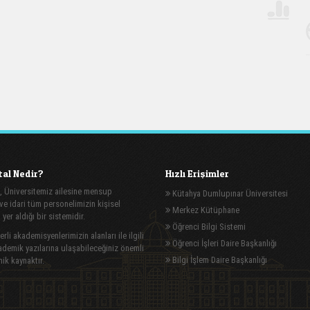
al Nedir?
Hızlı Erişimler
, Üniversitemiz ailesine mensup
Kütahya Dumlupınar Üniversitesi
e idari tüm personelimizin kişisel
Merkez Kütüphane
n yer aldığı bir sistemidir.
Öğrenci Bilgi Sistemi
rli akademisyenlerimizin alanları ile ilgili
Öğrenci İşleri Daire Başkanlığı
demik yazılarına ulaşabileceğiniz önemli
Bilgi İşlem Daire Başkanlığı
ik kaynaktır.