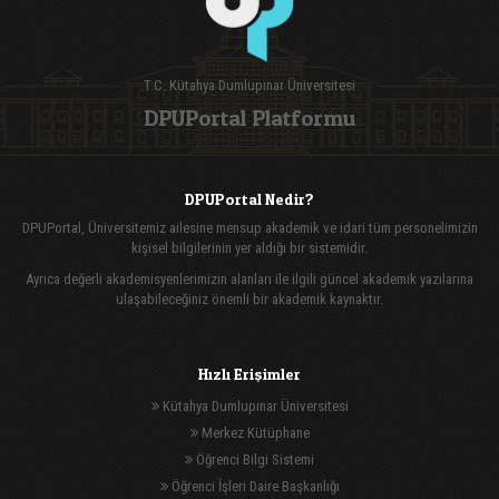
T.C. Kütahya Dumlupınar Üniversitesi
DPUPortal Platformu
DPUPortal Nedir?
DPUPortal, Üniversitemiz ailesine mensup akademik ve idari tüm personelimizin
kişisel bilgilerinin yer aldığı bir sistemidir.
Ayrıca değerli akademisyenlerimizin alanları ile ilgili güncel akademik yazılarına
ulaşabileceğiniz önemli bir akademik kaynaktır.
Hızlı Erişimler
Kütahya Dumlupınar Üniversitesi
Merkez Kütüphane
Öğrenci Bilgi Sistemi
Öğrenci İşleri Daire Başkanlığı