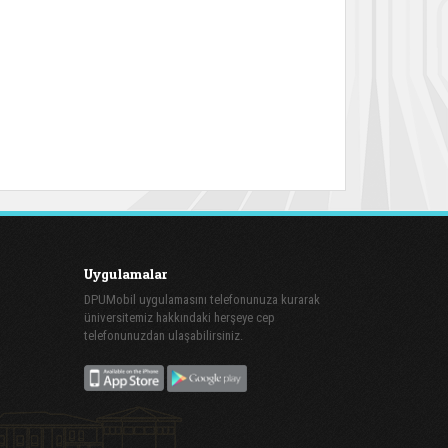
Uygulamalar
DPUMobil uygulamasını telefonunuza kurarak
üniversitemiz hakkındaki herşeye cep
telefonunuzdan ulaşabilirsiniz.