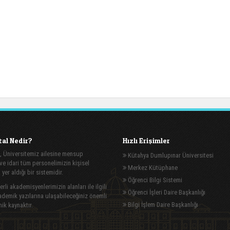
al Nedir?
Hızlı Erişimler
, Üniversitemiz ailesine mensup
Kütahya Dumlupınar Üniversitesi
e idari tüm personelimizin kişisel
Merkez Kütüphane
n yer aldığı bir sistemidir.
Öğrenci Bilgi Sistemi
rli akademisyenlerimizin alanları ile ilgili
Öğrenci İşleri Daire Başkanlığı
demik yazılarına ulaşabileceğiniz önemli
Bilgi İşlem Daire Başkanlığı
ik kaynaktır.