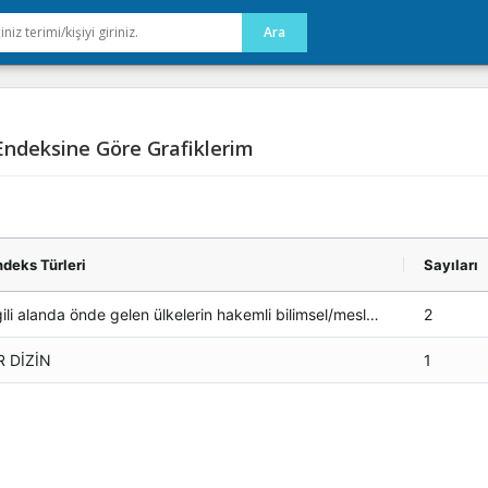
ndeksine Göre Grafiklerim
deks Türleri
Sayıları
İlgili alanda önde gelen ülkelerin hakemli bilimsel/mesleki dergilerinde yayımlanmış tam makale
2
R DİZİN
1