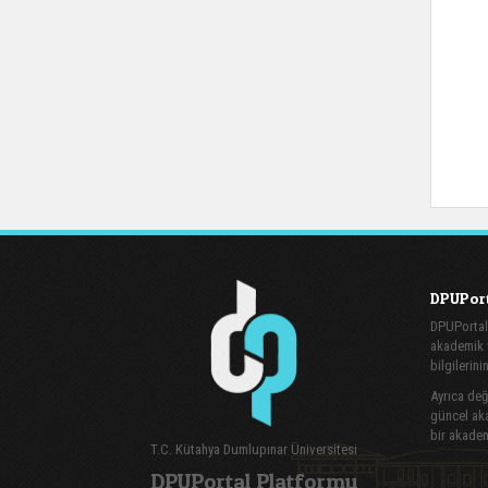
DPUPort
DPUPortal
akademik v
bilgilerini
Ayrıca değe
güncel aka
bir akadem
T.C. Kütahya Dumlupınar Üniversitesi
DPUPortal Platformu