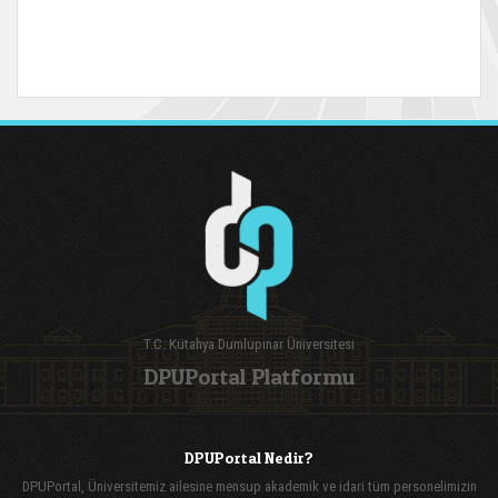
T.C. Kütahya Dumlupınar Üniversitesi
DPUPortal Platformu
DPUPortal Nedir?
DPUPortal, Üniversitemiz ailesine mensup akademik ve idari tüm personelimizin