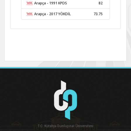
Arapça
- 1991 KPDS
82
Arapça
- 2017 YÖKDİL
73.75
T.C. Kütahya Dumlupınar Üniversitesi