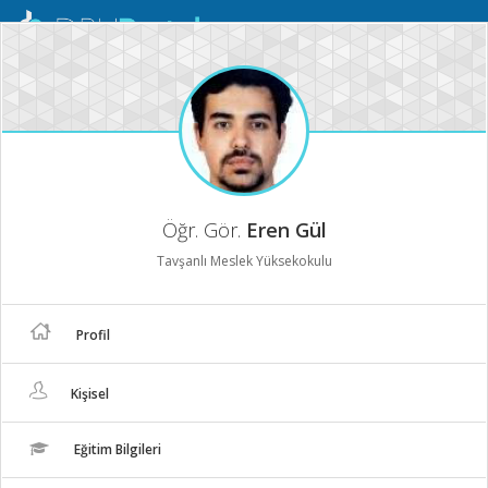
Mobil
Menü
Öğr. Gör.
Eren Gül
Tavşanlı Meslek Yüksekokulu
Profil
Kişisel
Eğitim Bilgileri