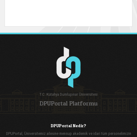
T.C. Kütahya Dumlupınar Üniversitesi
DPUPortal Platformu
DPUPortal Nedir?
DPUPortal, Üniversitemiz ailesine mensup akademik ve idari tüm personelimizin