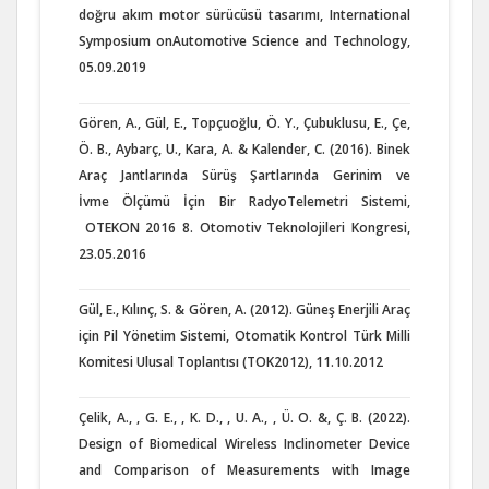
doğru akım motor sürücüsü tasarımı, International
Symposium onAutomotive Science and Technology,
05.09.2019
Gören, A., Gül, E., Topçuoğlu, Ö. Y., Çubuklusu, E., Çe,
Ö. B., Aybarç, U., Kara, A. & Kalender, C. (2016). Binek
Araç Jantlarında Sürüş Şartlarında Gerinim ve
İvme Ölçümü İçin Bir Radyo­Telemetri Sistemi,
OTEKON 2016 8. Otomotiv Teknolojileri Kongresi,
23.05.2016
Gül, E., Kılınç, S. & Gören, A. (2012). Güneş Enerjili Araç
için Pil Yönetim Sistemi, Otomatik Kontrol Türk Milli
Komitesi Ulusal Toplantısı (TOK2012), 11.10.2012
Çelik, A., , G. E., , K. D., , U. A., , Ü. O. &, Ç. B. (2022).
Design of Biomedical Wireless Inclinometer Device
and Comparison of Measurements with Image