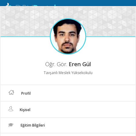
Mobil
Menü
Öğr. Gör.
Eren Gül
Tavşanlı Meslek Yüksekokulu
Profil
Kişisel
Eğitim Bilgileri