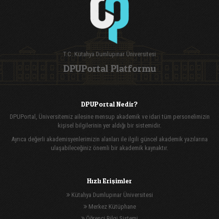
T.C. Kütahya Dumlupınar Üniversitesi
DPUPortal Platformu
DPUPortal Nedir?
DPUPortal, Üniversitemiz ailesine mensup akademik ve idari tüm personelimizin
kişisel bilgilerinin yer aldığı bir sistemidir.
Ayrıca değerli akademisyenlerimizin alanları ile ilgili güncel akademik yazılarına
ulaşabileceğiniz önemli bir akademik kaynaktır.
Hızlı Erişimler
Kütahya Dumlupınar Üniversitesi
Merkez Kütüphane
Öğrenci Bilgi Sistemi