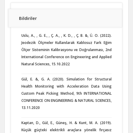
Bildiriler
Uslu, A., , G. E., , Ç. A., , K. D., , Ç. B. &, Ü. O. (2022).
Jeodezik Ölçmeler Kullanılarak Kablosuz Fark Eğim
Ölçer Sisteminin Kalibrasyonu ve Doğrulanması, 2nd
International Conference on Engineering and Applied
Natural Sciences, 15.10.2022
Gül, E. &, G. A. (2020). Simulation for Structural
Health Monitoring with Acceleration Data Using
Custom Peak Picking Method, 9th INTERNATIONAL
CONFERENCE ON ENGINEERING & NATURAL SCIENCES,
13.11.2020
Kaptan, D., Gül, E., Güneş, H. & Kunt, M. A. (2019).
Küçük güçteki elektrikli araçlara yönelik fırçasız