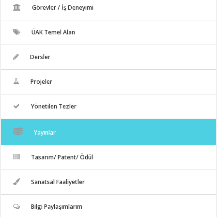
Görevler / İş Deneyimi
ÜAK Temel Alan
Dersler
Projeler
Yönetilen Tezler
Yayınlar
Tasarım/ Patent/ Ödül
Sanatsal Faaliyetler
Bilgi Paylaşımlarım