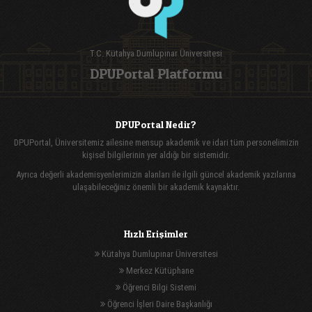
T.C. Kütahya Dumlupınar Üniversitesi
DPUPortal Platformu
DPUPortal Nedir?
DPUPortal, Üniversitemiz ailesine mensup akademik ve idari tüm personelimizin
kişisel bilgilerinin yer aldığı bir sistemidir.
Ayrıca değerli akademisyenlerimizin alanları ile ilgili güncel akademik yazılarına
ulaşabileceğiniz önemli bir akademik kaynaktır.
Hızlı Erişimler
Kütahya Dumlupınar Üniversitesi
Merkez Kütüphane
Öğrenci Bilgi Sistemi
Öğrenci İşleri Daire Başkanlığı