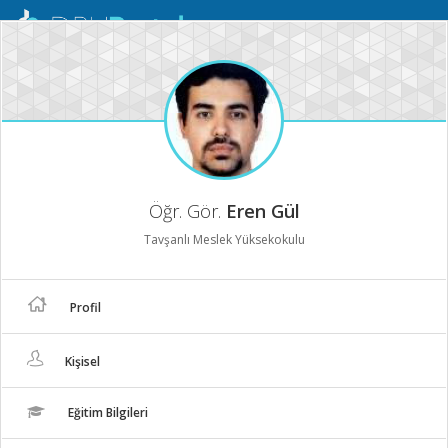
Mobil
Menü
Öğr. Gör.
Eren Gül
Tavşanlı Meslek Yüksekokulu
Profil
Kişisel
Eğitim Bilgileri