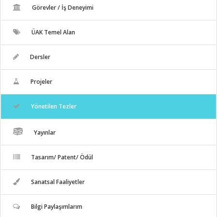
Görevler / İş Deneyimi
ÜAK Temel Alan
Dersler
Projeler
Yönetilen Tezler
Yayınlar
Tasarım/ Patent/ Ödül
Sanatsal Faaliyetler
Bilgi Paylaşımlarım