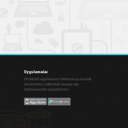
Uygulamalar
DPUMobil uygulamasını telefonunuza kurarak
üniversitemiz hakkındaki herşeye cep
telefonunuzdan ulaşabilirsiniz.