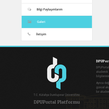
Bilgi Paylaşımlarım
Galeri
İletişim
DPUPort
DPUPortal
akademik v
bilgilerini
Ayrıca değe
güncel aka
bir akadem
T.C. Kütahya Dumlupınar Üniversitesi
DPUPortal Platformu