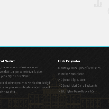
al Nedir?
Hızlı Erişimler
, Üniversitemiz ailesine mensup
Kütahya Dumlupınar Üniversitesi
e idari tüm personelimizin kişisel
Merkez Kütüphane
n yer aldığı bir sistemidir.
Öğrenci Bilgi Sistemi
rli akademisyenlerimizin alanları ile ilgili
Öğrenci İşleri Daire Başkanlığı
demik yazılarına ulaşabileceğiniz önemli
Bilgi İşlem Daire Başkanlığı
ik kaynaktır.