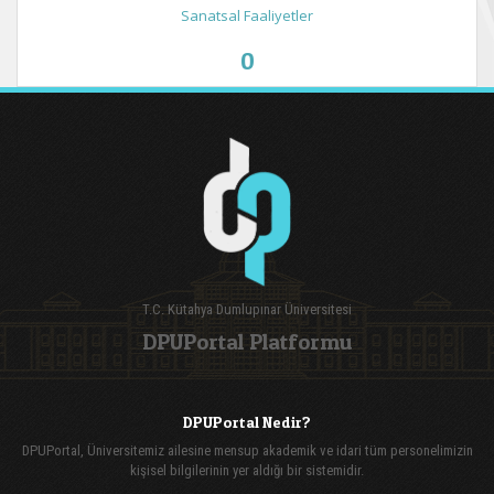
Sanatsal Faaliyetler
0
T.C. Kütahya Dumlupınar Üniversitesi
DPUPortal Platformu
DPUPortal Nedir?
DPUPortal, Üniversitemiz ailesine mensup akademik ve idari tüm personelimizin
kişisel bilgilerinin yer aldığı bir sistemidir.