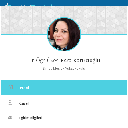
Mobil
Menü
Dr. Öğr. Üyesi
Esra Katırcıoğlu
Simav Meslek Yüksekokulu
Profil
Kişisel
Eğitim Bilgileri