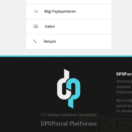
Bilgi Paylaşımlarım
Galeri
İletişim
DPUPort
DPUPortal
akademik v
bilgilerini
Ayrıca değe
güncel aka
bir akadem
T.C. Kütahya Dumlupınar Üniversitesi
DPUPortal Platformu