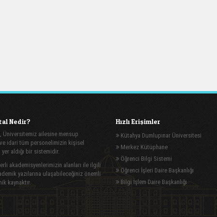
al Nedir?
Hızlı Erişimler
, Üniversitemiz ailesine mensup
Kütahya Dumlupınar Üniversitesi
e idari tüm personelimizin kişisel
Merkez Kütüphane
n yer aldığı bir sistemidir.
Öğrenci Bilgi Sistemi
rli akademisyenlerimizin alanları ile ilgili
Öğrenci İşleri Daire Başkanlığı
demik yazılarına ulaşabileceğiniz önemli
Bilgi İşlem Daire Başkanlığı
ik kaynaktır.