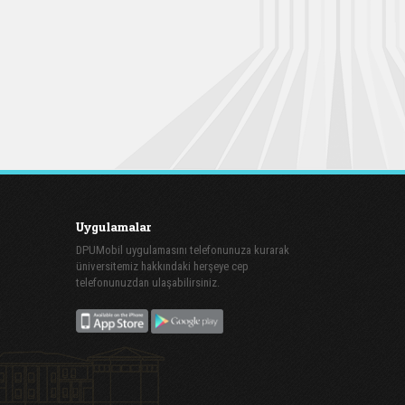
Uygulamalar
DPUMobil uygulamasını telefonunuza kurarak
üniversitemiz hakkındaki herşeye cep
telefonunuzdan ulaşabilirsiniz.