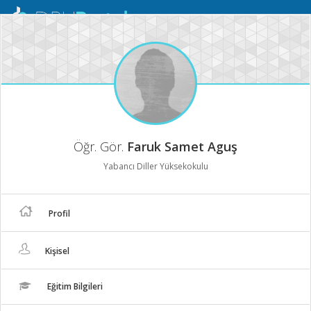
Mobil
Menü
Öğr. Gör.
Faruk Samet Aguş
Yabancı Diller Yüksekokulu
Profil
Kişisel
Eğitim Bilgileri