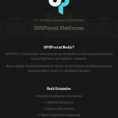
T.C. Kütahya Dumlupınar Üniversitesi
DPUPortal Platformu
DPUPortal Nedir?
DPUPortal, Üniversitemiz ailesine mensup akademik ve idari tüm personelimizin
kişisel bilgilerinin yer aldığı bir sistemidir.
Ayrıca değerli akademisyenlerimizin alanları ile ilgili güncel akademik yazılarına
ulaşabileceğiniz önemli bir akademik kaynaktır.
Hızlı Erişimler
Kütahya Dumlupınar Üniversitesi
Merkez Kütüphane
Öğrenci Bilgi Sistemi
Öğrenci İşleri Daire Başkanlığı