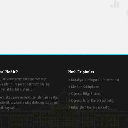
al Nedir?
Hızlı Erişimler
, Üniversitemiz ailesine mensup
Kütahya Dumlupınar Üniversitesi
e idari tüm personelimizin kişisel
Merkez Kütüphane
n yer aldığı bir sistemidir.
Öğrenci Bilgi Sistemi
rli akademisyenlerimizin alanları ile ilgili
Öğrenci İşleri Daire Başkanlığı
demik yazılarına ulaşabileceğiniz önemli
Bilgi İşlem Daire Başkanlığı
ik kaynaktır.