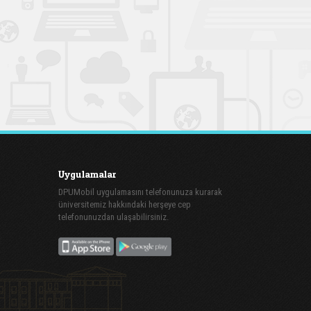
Uygulamalar
DPUMobil uygulamasını telefonunuza kurarak
üniversitemiz hakkındaki herşeye cep
telefonunuzdan ulaşabilirsiniz.