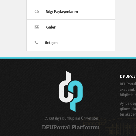
Bilgi Paylaşımlarım
Galeri
İletişim
DPUPort
DPUPortal
akademik v
bilgilerini
Ayrıca değe
güncel aka
bir akadem
T.C. Kütahya Dumlupınar Üniversitesi
DPUPortal Platformu