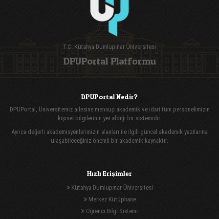
T.C. Kütahya Dumlupınar Üniversitesi
DPUPortal Platformu
DPUPortal Nedir?
DPUPortal, Üniversitemiz ailesine mensup akademik ve idari tüm personelimizin
kişisel bilgilerinin yer aldığı bir sistemidir.
Ayrıca değerli akademisyenlerimizin alanları ile ilgili güncel akademik yazılarına
ulaşabileceğiniz önemli bir akademik kaynaktır.
Hızlı Erişimler
Kütahya Dumlupınar Üniversitesi
Merkez Kütüphane
Öğrenci Bilgi Sistemi