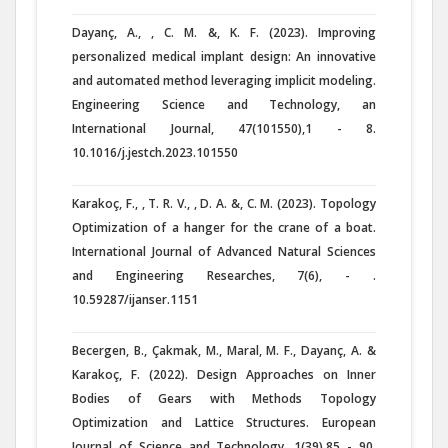
Dayanç, A., , C. M. &, K. F. (2023). Improving
personalized medical implant design: An innovative
and automated method leveraging implicit modeling.
Engineering Science and Technology, an
International Journal, 47(101550),1 - 8.
10.1016/j.jestch.2023.101550
Karakoç, F., , T. R. V., , D. A. &, C. M. (2023). Topology
Optimization of a hanger for the crane of a boat.
International Journal of Advanced Natural Sciences
and Engineering Researches, 7(6), - .
10.59287/ijanser.1151
Becergen, B., Çakmak, M., Maral, M. F., Dayanç, A. &
Karakoç, F. (2022). Design Approaches on Inner
Bodies of Gears with Methods Topology
Optimization and Lattice Structures. European
Journal of Science and Technology, 1(39),85 - 90.