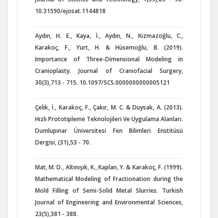
10.31590/ejosat.1144818
Aydın, H. E., Kaya, İ., Aydın, N., Kızmazoğlu, C.,
Karakoç, F., Yurt, H. & Hüsemoğlu, B. (2019).
Importance of Three-Dimensional Modeling in
Cranioplasty. Journal of Craniofacial Surgery,
30(3),713 - 715. 10.1097/SCS.0000000000005121
Çelik, İ., Karakoç, F., Çakır, M. C. & Duysak, A. (2013).
Hızlı Prototipleme Teknolojileri Ve Uygulama Alanları.
Dumlupınar Üniversitesi Fen Bilimleri Enstitüsü
Dergisi, (31),53 - 70.
Mat, M. D., Altınışık, K., Kaplan, Y. & Karakoç, F. (1999).
Mathematical Modeling of Fractionation during the
Mold Filling of Semi-Solid Metal Slurries. Turkish
Journal of Engineering and Environmental Sciences,
23(5),381 - 388.