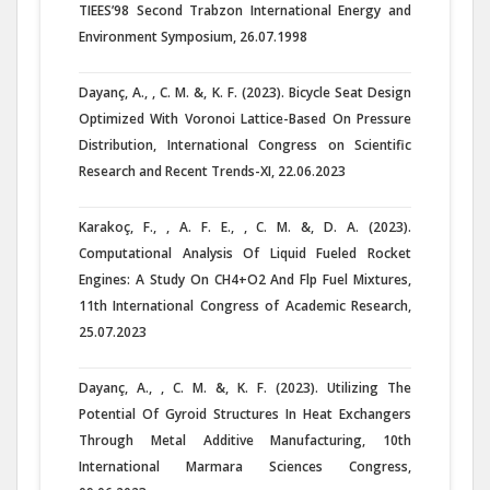
TIEES’98 Second Trabzon International Energy and
Environment Symposium, 26.07.1998
Dayanç, A., , C. M. &, K. F. (2023). Bicycle Seat Design
Optimized With Voronoi Lattice-Based On Pressure
Distribution, International Congress on Scientific
Research and Recent Trends-XI, 22.06.2023
Karakoç, F., , A. F. E., , C. M. &, D. A. (2023).
Computational Analysis Of Liquid Fueled Rocket
Engines: A Study On CH4+O2 And Flp Fuel Mixtures,
11th International Congress of Academic Research,
25.07.2023
Dayanç, A., , C. M. &, K. F. (2023). Utilizing The
Potential Of Gyroid Structures In Heat Exchangers
Through Metal Additive Manufacturing, 10th
International Marmara Sciences Congress,