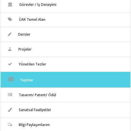
Görevler / İş Deneyimi
ÜAK Temel Alan
Dersler
Projeler
Yönetilen Tezler
Yayınlar
Tasarım/ Patent/ Ödül
Sanatsal Faaliyetler
Bilgi Paylaşımlarım