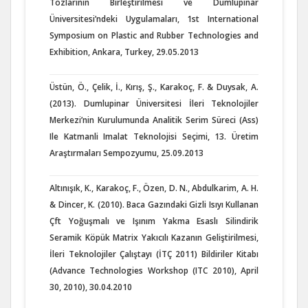
Tozlarının Birleştirilmesi ve Dumlupınar
Üniversitesi’ndeki Uygulamaları, 1st International
Symposium on Plastic and Rubber Technologies and
Exhibition, Ankara, Turkey, 29.05.2013
Üstün, Ö., Çelik, İ., Kırış, Ş., Karakoç, F. & Duysak, A.
(2013). Dumlupinar Üniversitesi İleri Teknolojiler
Merkezi’nin Kurulumunda Analitik Serim Süreci (Ass)
Ile Katmanli Imalat Teknolojisi Seçimi, 13. Üretim
Araştırmaları Sempozyumu, 25.09.2013
Altınışık, K., Karakoç, F., Özen, D. N., Abdulkarim, A. H.
& Dincer, K. (2010). Baca Gazındaki Gizli Isıyı Kullanan
Çft Yoğuşmalı ve Işınım Yakma Esaslı Silindirik
Seramik Köpük Matrix Yakıcılı Kazanın Geliştirilmesi,
İleri Teknolojiler Çalıştayı (İTÇ 2011) Bildiriler Kitabı
(Advance Technologies Workshop (ITC 2010), April
30, 2010), 30.04.2010