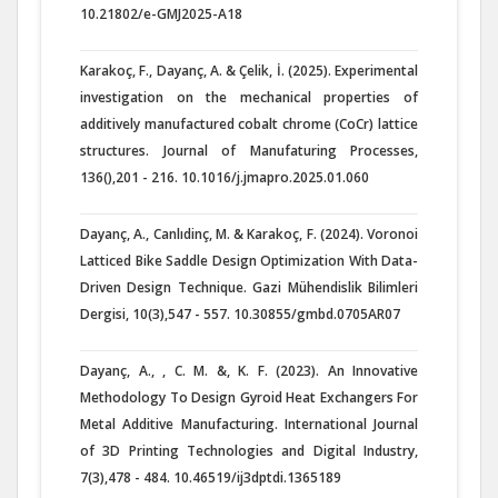
10.21802/e-GMJ2025-A18
Karakoç, F., Dayanç, A. & Çelik, İ. (2025). Experimental
investigation on the mechanical properties of
additively manufactured cobalt chrome (CoCr) lattice
structures. Journal of Manufaturing Processes,
136(),201 - 216. 10.1016/j.jmapro.2025.01.060
Dayanç, A., Canlıdinç, M. & Karakoç, F. (2024). Voronoi
Latticed Bike Saddle Design Optimization With Data-
Driven Design Technique. Gazi Mühendislik Bilimleri
Dergisi, 10(3),547 - 557. 10.30855/gmbd.0705AR07
Dayanç, A., , C. M. &, K. F. (2023). An Innovative
Methodology To Design Gyroid Heat Exchangers For
Metal Additive Manufacturing. International Journal
of 3D Printing Technologies and Digital Industry,
7(3),478 - 484. 10.46519/ij3dptdi.1365189