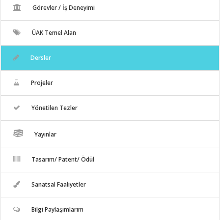
Görevler / İş Deneyimi
ÜAK Temel Alan
Dersler
Projeler
Yönetilen Tezler
Yayınlar
Tasarım/ Patent/ Ödül
Sanatsal Faaliyetler
Bilgi Paylaşımlarım