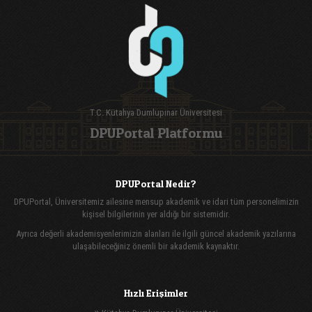
T.C. Kütahya Dumlupınar Üniversitesi
DPUPortal Platformu
DPUPortal Nedir?
DPUPortal, Üniversitemiz ailesine mensup akademik ve idari tüm personelimizin
kişisel bilgilerinin yer aldığı bir sistemidir.
Ayrıca değerli akademisyenlerimizin alanları ile ilgili güncel akademik yazılarına
ulaşabileceğiniz önemli bir akademik kaynaktır.
Hızlı Erişimler