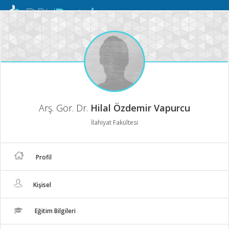
Mobil
Menü
Arş. Gör. Dr.
Hilal Özdemir Vapurcu
İlahiyat Fakültesi
Profil
Kişisel
Eğitim Bilgileri