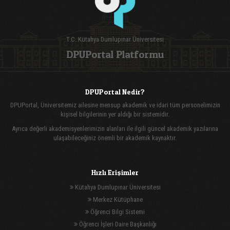
T.C. Kütahya Dumlupınar Üniversitesi
DPUPortal Platformu
DPUPortal Nedir?
DPUPortal, Üniversitemiz ailesine mensup akademik ve idari tüm personelimizin
kişisel bilgilerinin yer aldığı bir sistemidir.
Ayrıca değerli akademisyenlerimizin alanları ile ilgili güncel akademik yazılarına
ulaşabileceğiniz önemli bir akademik kaynaktır.
Hızlı Erişimler
Kütahya Dumlupınar Üniversitesi
Merkez Kütüphane
Öğrenci Bilgi Sistemi
Öğrenci İşleri Daire Başkanlığı