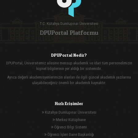
T.C. Kütahya Dumlupınar Üniversitesi
DPUPortal Platformu
DPUPortal Nedir?
DPUPortal, Üniversitemiz ailesine mensup akademik ve idari tüm personelimizin
kişisel bilgilerinin yer aldığı bir sistemidir.
Ayrıca değerli akademisyenlerimizin alanları ile ilgili güncel akademik yazılarına
ulaşabileceğiniz önemli bir akademik kaynaktır.
Hızlı Erişimler
Kütahya Dumlupınar Üniversitesi
Merkez Kütüphane
Öğrenci Bilgi Sistemi
Öğrenci İşleri Daire Başkanlığı