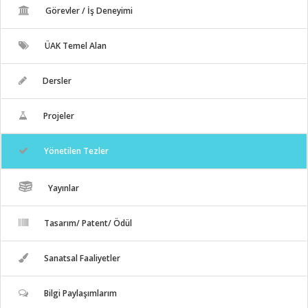
Görevler / İş Deneyimi
ÜAK Temel Alan
Dersler
Projeler
Yönetilen Tezler
Yayınlar
Tasarım/ Patent/ Ödül
Sanatsal Faaliyetler
Bilgi Paylaşımlarım