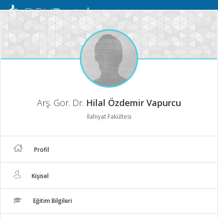
Mobil
Menü
Arş. Gör. Dr.
Hilal Özdemir Vapurcu
İlahiyat Fakültesi
Profil
Kişisel
Eğitim Bilgileri