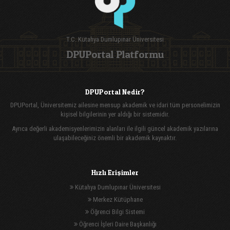
T.C. Kütahya Dumlupınar Üniversitesi
DPUPortal Platformu
DPUPortal Nedir?
DPUPortal, Üniversitemiz ailesine mensup akademik ve idari tüm personelimizin
kişisel bilgilerinin yer aldığı bir sistemidir.
Ayrıca değerli akademisyenlerimizin alanları ile ilgili güncel akademik yazılarına
ulaşabileceğiniz önemli bir akademik kaynaktır.
Hızlı Erişimler
Kütahya Dumlupınar Üniversitesi
Merkez Kütüphane
Öğrenci Bilgi Sistemi
Öğrenci İşleri Daire Başkanlığı