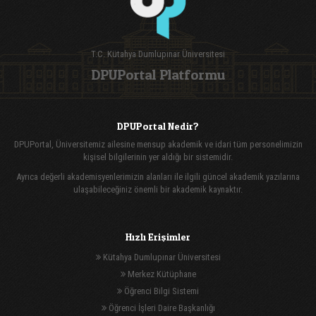
T.C. Kütahya Dumlupınar Üniversitesi
DPUPortal Platformu
DPUPortal Nedir?
DPUPortal, Üniversitemiz ailesine mensup akademik ve idari tüm personelimizin
kişisel bilgilerinin yer aldığı bir sistemidir.
Ayrıca değerli akademisyenlerimizin alanları ile ilgili güncel akademik yazılarına
ulaşabileceğiniz önemli bir akademik kaynaktır.
Hızlı Erişimler
Kütahya Dumlupınar Üniversitesi
Merkez Kütüphane
Öğrenci Bilgi Sistemi
Öğrenci İşleri Daire Başkanlığı