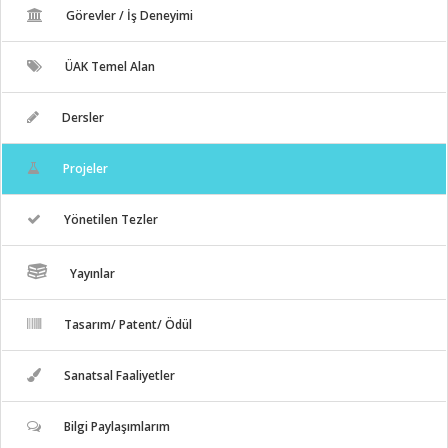
Görevler / İş Deneyimi
ÜAK Temel Alan
Dersler
Projeler
Yönetilen Tezler
Yayınlar
Tasarım/ Patent/ Ödül
Sanatsal Faaliyetler
Bilgi Paylaşımlarım