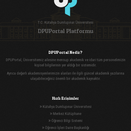
T.C. Kütahya Dumlupınar Üniversitesi
DPUPortal Platformu
DPUPortal Nedir?
DPUPortal, Üniversitemiz ailesine mensup akademik ve idari tüm personelimizin
kişisel bilgilerinin yer aldığı bir sistemidir.
Ayrıca değerli akademisyenlerimizin alanları ile ilgili güncel akademik yazılarına
ulaşabileceğiniz önemli bir akademik kaynaktır.
Hızlı Erişimler
Kütahya Dumlupınar Üniversitesi
Merkez Kütüphane
Öğrenci Bilgi Sistemi
Öğrenci İşleri Daire Başkanlığı