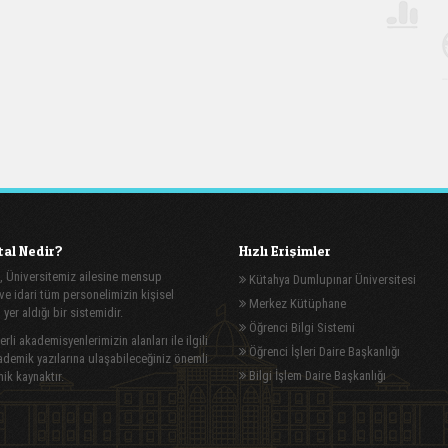
al Nedir?
Hızlı Erişimler
, Üniversitemiz ailesine mensup
Kütahya Dumlupınar Üniversitesi
e idari tüm personelimizin kişisel
Merkez Kütüphane
n yer aldığı bir sistemidir.
Öğrenci Bilgi Sistemi
rli akademisyenlerimizin alanları ile ilgili
Öğrenci İşleri Daire Başkanlığı
demik yazılarına ulaşabileceğiniz önemli
Bilgi İşlem Daire Başkanlığı
ik kaynaktır.