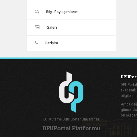
Bilgi Paylaşımlarım
Galeri
İletişim
DPUPort
DPUPortal
akademik v
bilgilerini
Ayrıca değe
güncel aka
bir akadem
T.C. Kütahya Dumlupınar Üniversitesi
DPUPortal Platformu