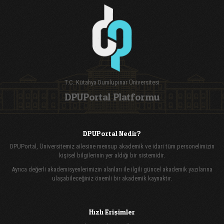
T.C. Kütahya Dumlupınar Üniversitesi
DPUPortal Platformu
DPUPortal Nedir?
DPUPortal, Üniversitemiz ailesine mensup akademik ve idari tüm personelimizin
kişisel bilgilerinin yer aldığı bir sistemidir.
Ayrıca değerli akademisyenlerimizin alanları ile ilgili güncel akademik yazılarına
ulaşabileceğiniz önemli bir akademik kaynaktır.
Hızlı Erişimler