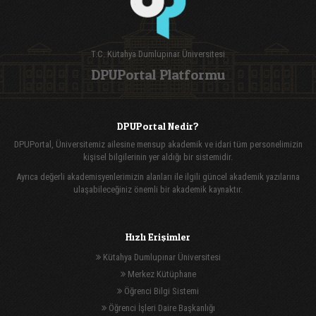
T.C. Kütahya Dumlupınar Üniversitesi
DPUPortal Platformu
DPUPortal Nedir?
DPUPortal, Üniversitemiz ailesine mensup akademik ve idari tüm personelimizin
kişisel bilgilerinin yer aldığı bir sistemidir.
Ayrıca değerli akademisyenlerimizin alanları ile ilgili güncel akademik yazılarına
ulaşabileceğiniz önemli bir akademik kaynaktır.
Hızlı Erişimler
Kütahya Dumlupınar Üniversitesi
Merkez Kütüphane
Öğrenci Bilgi Sistemi
Öğrenci İşleri Daire Başkanlığı