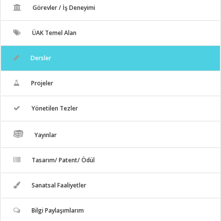
Görevler / İş Deneyimi
ÜAK Temel Alan
Dersler
Projeler
Yönetilen Tezler
Yayınlar
Tasarım/ Patent/ Ödül
Sanatsal Faaliyetler
Bilgi Paylaşımlarım