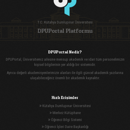
T.C. Kütahya Dumlupınar Üniversitesi
DPUPortal Platformu
DPUPortal Nedir?
DPUPortal, Üniversitemiz ailesine mensup akademik ve idari tüm personelimizin
kişisel bilgilerinin yer aldığı bir sistemidir.
Ayrıca değerli akademisyenlerimizin alanları ile ilgili güncel akademik yazılarına
ulaşabileceğiniz önemli bir akademik kaynaktır.
Hızlı Erişimler
Kütahya Dumlupınar Üniversitesi
Merkez Kütüphane
Öğrenci Bilgi Sistemi
Öğrenci İşleri Daire Başkanlığı