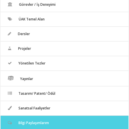
Görevler / İş Deneyimi
ÜAK Temel Alan
Dersler
Projeler
Yönetilen Tezler
Yayınlar
Tasarım/ Patent/ Ödül
Sanatsal Faaliyetler
Bilgi Paylaşımlarım