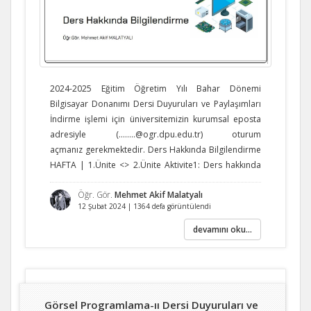
2024-2025 Eğitim Öğretim Yılı Bahar Dönemi
Bilgisayar Donanımı Dersi Duyuruları ve Paylaşımları
İndirme işlemi için üniversitemizin kurumsal eposta
adresiyle (……..@ogr.dpu.edu.tr) oturum
açmanız gerekmektedir. Ders Hakkında Bilgilendirme
HAFTA | 1.Ünite <> 2.Ünite ​​Aktivite1: Ders hakkında
bilgilendirme. ​​Aktivite2: 1.Ünite ve 2.Ünite konularının
Öğr. Gör.
Mehmet Akif Malatyalı
sunumu. (Temel Bilgi Teknolojileri dersindeki giriş
12 Şubat 2024 | 1364 defa görüntülendi
konularının tekrarı) Aktivite3: Bilgisayar
Laboratuarındaki donanımları Linkteki talimatlara
devamını oku...
uygun olarak inceleyiniz ve tespit ettiğiniz sorunları
yazınız. Sonraki Derse Hazırlık: 3-
4.Ünite okunarak derse gelinecektir. HAFTA | 3.Ünite
Aktivite1: 3.Ünite işlenecektir.​​ Sonraki Derse
Hazırlık: 4-5.Ünite okunarak derse gelinecektir.​
Görsel Programlama-ıı Dersi Duyuruları ve