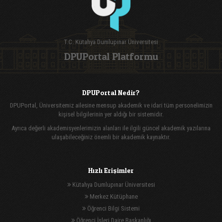
T.C. Kütahya Dumlupınar Üniversitesi
DPUPortal Platformu
DPUPortal Nedir?
DPUPortal, Üniversitemiz ailesine mensup akademik ve idari tüm personelimizin
kişisel bilgilerinin yer aldığı bir sistemidir.
Ayrıca değerli akademisyenlerimizin alanları ile ilgili güncel akademik yazılarına
ulaşabileceğiniz önemli bir akademik kaynaktır.
Hızlı Erişimler
Kütahya Dumlupınar Üniversitesi
Merkez Kütüphane
Öğrenci Bilgi Sistemi
Öğrenci İşleri Daire Başkanlığı