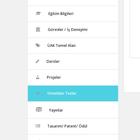
Eğitim Bilgileri
Görevler / İş Deneyimi
ÜAK Temel Alan
Dersler
Projeler
Yönetilen Tezler
Yayınlar
Tasarım/ Patent/ Ödül