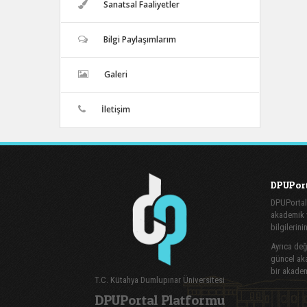
Sanatsal Faaliyetler
Bilgi Paylaşımlarım
Galeri
İletişim
DPUPort
DPUPortal
akademik v
bilgilerini
Ayrıca değe
güncel aka
bir akadem
T.C. Kütahya Dumlupınar Üniversitesi
DPUPortal Platformu