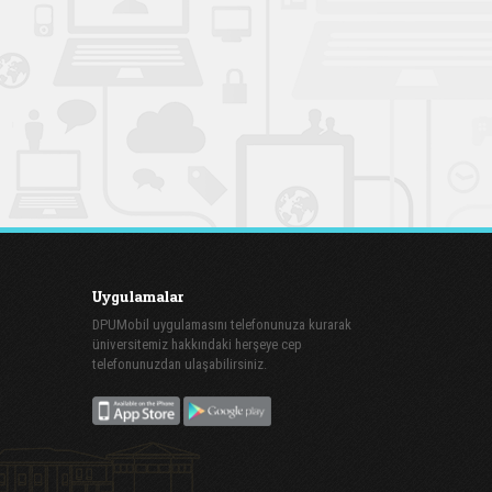
Uygulamalar
DPUMobil uygulamasını telefonunuza kurarak
üniversitemiz hakkındaki herşeye cep
telefonunuzdan ulaşabilirsiniz.