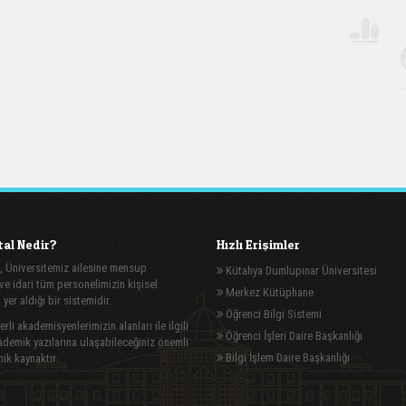
al Nedir?
Hızlı Erişimler
, Üniversitemiz ailesine mensup
Kütahya Dumlupınar Üniversitesi
e idari tüm personelimizin kişisel
Merkez Kütüphane
n yer aldığı bir sistemidir.
Öğrenci Bilgi Sistemi
rli akademisyenlerimizin alanları ile ilgili
Öğrenci İşleri Daire Başkanlığı
demik yazılarına ulaşabileceğiniz önemli
Bilgi İşlem Daire Başkanlığı
ik kaynaktır.