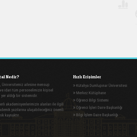
al Nedir?
Hızlı Erişimler
, Üniversitemiz ailesine mensup
Kütahya Dumlupınar Üniversitesi
e idari tüm personelimizin kişisel
Merkez Kütüphane
n yer aldığı bir sistemidir.
Öğrenci Bilgi Sistemi
rli akademisyenlerimizin alanları ile ilgili
Öğrenci İşleri Daire Başkanlığı
demik yazılarına ulaşabileceğiniz önemli
Bilgi İşlem Daire Başkanlığı
ik kaynaktır.