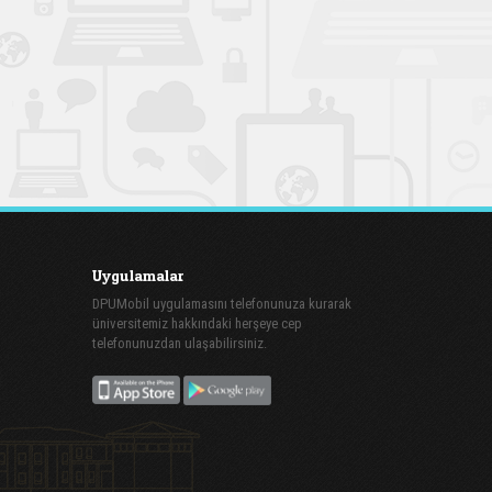
Uygulamalar
DPUMobil uygulamasını telefonunuza kurarak
üniversitemiz hakkındaki herşeye cep
telefonunuzdan ulaşabilirsiniz.