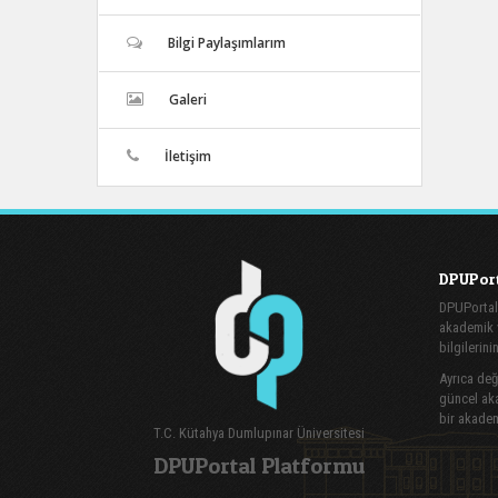
Bilgi Paylaşımlarım
Galeri
İletişim
DPUPort
DPUPortal
akademik v
bilgilerini
Ayrıca değe
güncel aka
bir akadem
T.C. Kütahya Dumlupınar Üniversitesi
DPUPortal Platformu