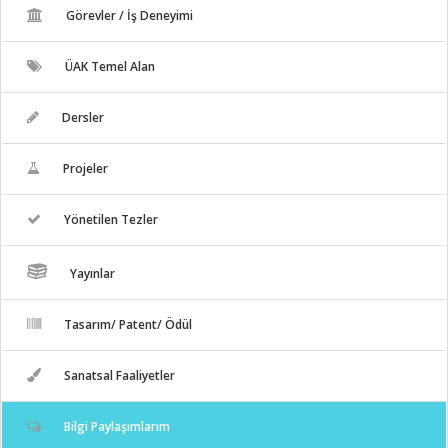
Görevler / İş Deneyimi
ÜAK Temel Alan
Dersler
Projeler
Yönetilen Tezler
Yayınlar
Tasarım/ Patent/ Ödül
Sanatsal Faaliyetler
Bilgi Paylaşımlarım