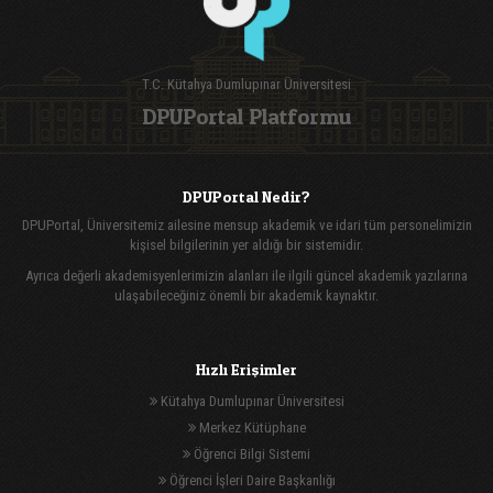
T.C. Kütahya Dumlupınar Üniversitesi
DPUPortal Platformu
DPUPortal Nedir?
DPUPortal, Üniversitemiz ailesine mensup akademik ve idari tüm personelimizin
kişisel bilgilerinin yer aldığı bir sistemidir.
Ayrıca değerli akademisyenlerimizin alanları ile ilgili güncel akademik yazılarına
ulaşabileceğiniz önemli bir akademik kaynaktır.
Hızlı Erişimler
Kütahya Dumlupınar Üniversitesi
Merkez Kütüphane
Öğrenci Bilgi Sistemi
Öğrenci İşleri Daire Başkanlığı